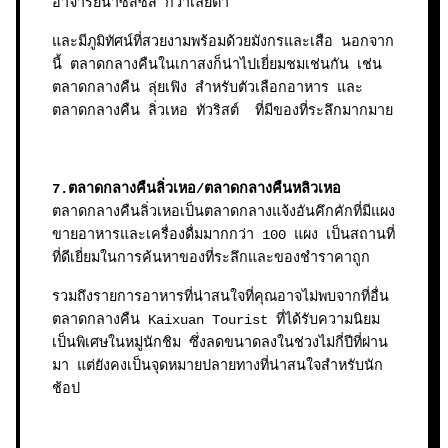
อาจารย์นาซิสซัส กวาเลียตา
และมีภูมิทัศน์ที่สวยงามพร้อมด้วยมังกรและเสือ นอกจาก
นี้ ตลาดกลางคืนในเกาสงก็น่าไปเยี่ยมชมเช่นกัน เช่น
ตลาดกลางคืน ลุ่ยเฟิง สำหรับตัวเลือกอาหาร และ
ตลาดกลางคืน ลิ่วเหอ ทัวริสต์ ที่มีของที่ระลึกมากมาย
7.ตลาดกลางคืนลิ่วเหอ/ตลาดกลางคืนหลิวเหอ
ตลาดกลางคืนลิ่วเหอเป็นตลาดกลางแจ้งอันคึกคักที่มีแผง
ขายอาหารและเครื่องดื่มมากกว่า 100 แผง เป็นสถานที่
ที่ดีเยี่ยมในการค้นหาของที่ระลึกและของชำราคาถูก
รวมถึงรายการอาหารที่น่าสนใจที่คุณอาจไม่พบจากที่อื่น
ตลาดกลางคืน Kaixuan Tourist ที่ได้รับความนิยม
เป็นพิเศษในหมู่นักชิม ซึ่งลดขนาดลงในช่วงไม่กี่ปีที่ผ่าน
มา แต่ยังคงเป็นจุดหมายปลายทางที่น่าสนใจสำหรับนัก
ช้อป