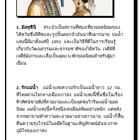
1.อัมพุชินี
สระบัวเป็นสถานที่ท่องเที่ยวยอดนิยมของ
ไต้หวันซึ่งมีพืชและรูปปั้นดอกบัวอันน่าทึ่งมากมาย บ่อน้ำ
แห่งนี้มีมาตั้งแต่ปี 1951 และเป็นวิธีที่ดีในการเรียนรู้
เกี่ยวกับวัฒนธรรมและธรรมชาติของไต้หวัน เจดีย์ที่
เจดีย์มังกรและเสือเป็นจุดแวะพักยอดนิยมสำหรับผู้มา
เยือน
2.รักแม่น้ำ
แม่น้ำแห่งความรักเป็นแม่น้ำยาว 12 กม.
ที่ไหลผ่านใจกลางเมืองเกาสง แม่น้ำแห่งนี้ขึ้นชื่อในเรื่อง
ทิวทัศน์ชายฝั่งที่สวยงามและเป็นจุดชมวิวริมแม่น้ำยอด
นิยม แม่น้ำแห่งนี้ครั้งหนึ่งเคยมีมลพิษอย่างหนัก แต่หลัง
จากพยายามทำความสะอาดมาอย่างยาวนาน แม่น้ำก็ฟื้น
คืนความรุ่งโรจน์ในอดีตในฐานะสัญลักษณ์อันน่าภาค
ภูมิใจของเกาสง