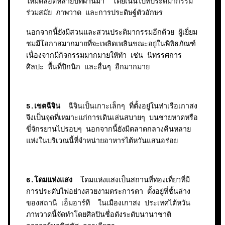
ใหม่ตลอดหลายปีที่ผ่านมา โดยเน้นไปที่ประติมากรรม
ร่วมสมัย ภาพวาด และการประดิษฐ์ตัวอักษร
นอกจากนี้ยังมีสวนและสวนประติมากรรมอีกด้วย ผู้เยี่ยม
ชมมีโอกาสมากมายที่จะเพลิดเพลินขณะอยู่ในพิพิธภัณฑ์
เนื่องจากมีกิจกรรมมากมายให้ทำ เช่น นิทรรศการ
ศิลปะ พื้นที่ปิกนิก และอื่นๆ อีกมากมาย
5.เขตฉีจิน
ฉีจินเป็นเกาะเล็กๆ ที่ตั้งอยู่ในท่าเรือเกาสง
จึงเป็นจุดที่เหมาะแก่การเดินเล่นสบายๆ บนชายหาดหรือ
ขี่จักรยานไปรอบๆ นอกจากนี้ยังมีตลาดกลางคืนหลาย
แห่งในบริเวณนี้ที่จำหน่ายอาหารไต้หวันแสนอร่อย
6.โดมแห่งแสง
โดมแห่งแสงเป็นสถานที่ท่องเที่ยวที่มี
การประดับไฟอย่างสวยงามตระการตา ตั้งอยู่ที่ชั้นล่าง
ของสถานี เอ็มอาร์ที ในเมืองเกาสง ประเทศไต้หวัน
ภาพวาดนี้จัดทำโดยศิลปินชื่อดังระดับนานาชาติ