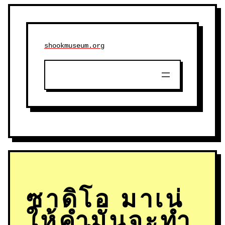
shookmuseum.org
ซาดิโอ มาเน่
ให้คำมั่นจะทำ