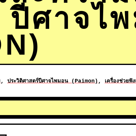
ับ ปีศาจไ
ON)
ม
, 
ประวิติศาสตร์
ปีศาจไพมอน (Paimon)
, 
เครื่องช่วยฟังเ