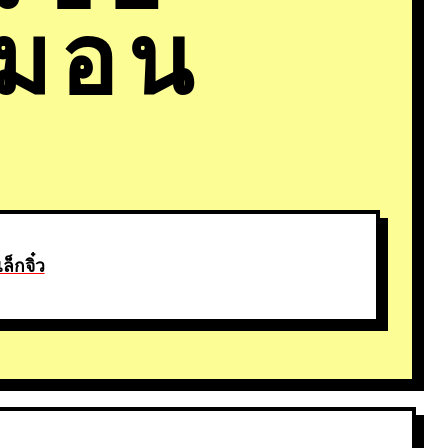
พมอน
ล็กจิ๋ว