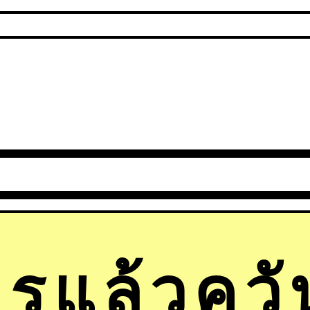
รแล้วคว