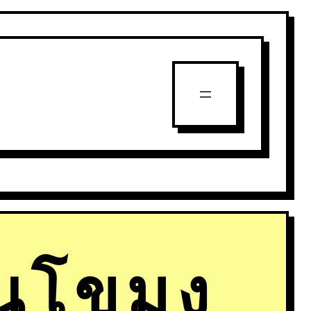
ันโขมง